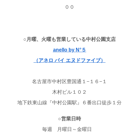
００
○月曜、火曜も営業している中村公園支店
anello by N°５
（アネロ バイ エヌドファイブ）
名古屋市中村区豊国通１−１６−１
木村ビル１０２
地下鉄東山線『中村公園駅』６番出口徒歩１分
○営業日時
毎週 月曜日～金曜日