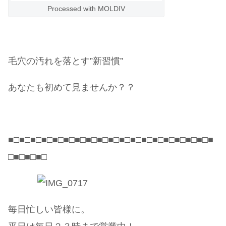
Processed with MOLDIV
毛穴の汚れを落とす”新習慣”
あなたも初めて見ませんか？？
■□■□■□■□■□■□■□■□■□■□■□■□■□■□■□■□■□■□■
□■□■□■□
毎日忙しい皆様に。