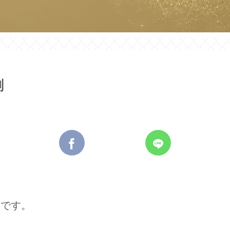
剤
須です。