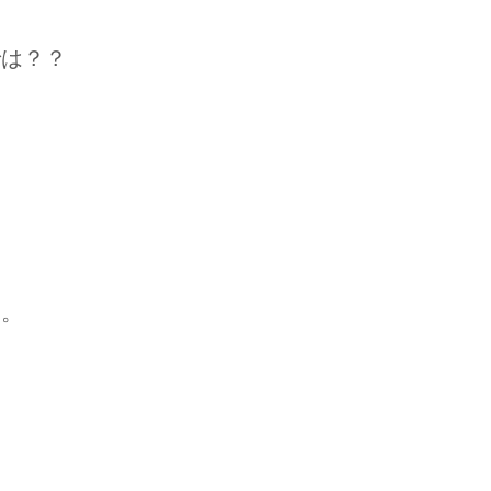
では？？
は
す。