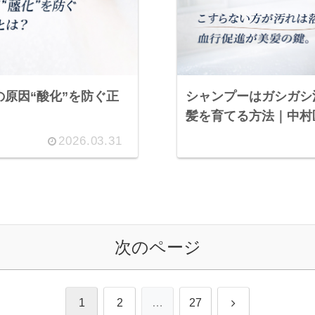
原因“酸化”を防ぐ正
シャンプーはガシガシ
髪を育てる方法｜中村
2026.03.31
次のページ
次
1
2
…
27