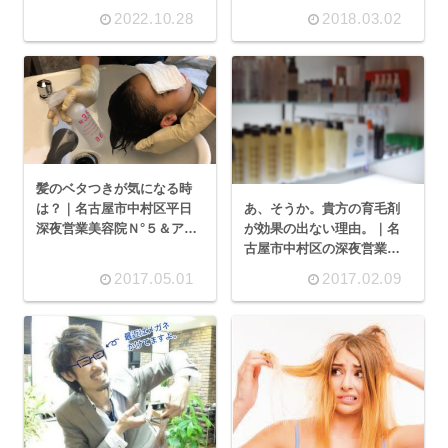
2022.10.28
2018.03.02
髪のベタつきが気になる時
あ、そうか。貴方の育毛剤
は？｜名古屋市中村区平日
が効果の出ない理由。｜名
深夜営業美容院Ｎ°５＆アネ
古屋市中村区の深夜営業美
ロ
容院エヌドファイブ
2017.05.01
2017.02.09