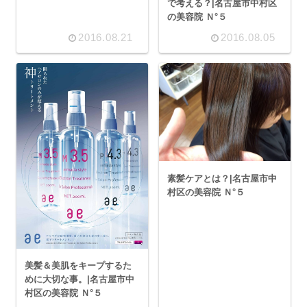
で考える？|名古屋市中村区
の美容院 Ｎ°５
2016.08.21
2016.08.05
素髪ケアとは？|名古屋市中
村区の美容院 Ｎ°５
美髪＆美肌をキープするた
めに大切な事。|名古屋市中
村区の美容院 Ｎ°５